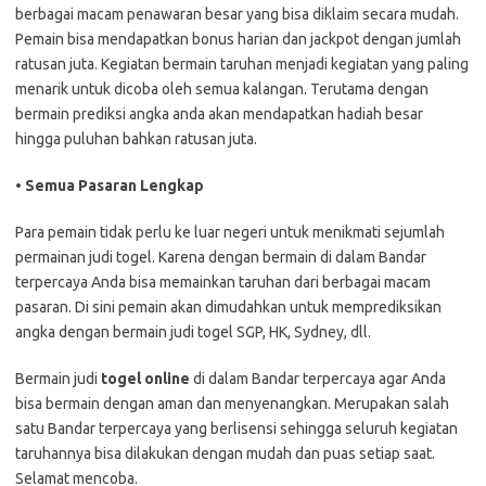
berbagai macam penawaran besar yang bisa diklaim secara mudah.
Pemain bisa mendapatkan bonus harian dan jackpot dengan jumlah
ratusan juta. Kegiatan bermain taruhan menjadi kegiatan yang paling
menarik untuk dicoba oleh semua kalangan. Terutama dengan
bermain prediksi angka anda akan mendapatkan hadiah besar
hingga puluhan bahkan ratusan juta.
• Semua Pasaran Lengkap
Para pemain tidak perlu ke luar negeri untuk menikmati sejumlah
permainan judi togel. Karena dengan bermain di dalam Bandar
terpercaya Anda bisa memainkan taruhan dari berbagai macam
pasaran. Di sini pemain akan dimudahkan untuk memprediksikan
angka dengan bermain judi togel SGP, HK, Sydney, dll.
Bermain judi
togel online
di dalam Bandar terpercaya agar Anda
bisa bermain dengan aman dan menyenangkan. Merupakan salah
satu Bandar terpercaya yang berlisensi sehingga seluruh kegiatan
taruhannya bisa dilakukan dengan mudah dan puas setiap saat.
Selamat mencoba.