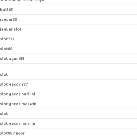
koi365
jaguar33
jaguar slot
slot777
slot88
slot agam99
slot
slot gacor 777
slot gacor hari ini
slot gacor maxwin
slot
slot gacor hari ini
slot88 gacor