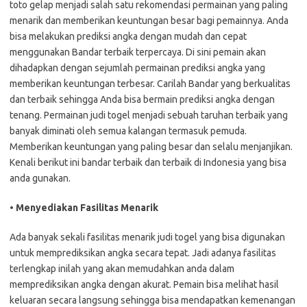
toto gelap menjadi salah satu rekomendasi permainan yang paling
menarik dan memberikan keuntungan besar bagi pemainnya. Anda
bisa melakukan prediksi angka dengan mudah dan cepat
menggunakan Bandar terbaik terpercaya. Di sini pemain akan
dihadapkan dengan sejumlah permainan prediksi angka yang
memberikan keuntungan terbesar. Carilah Bandar yang berkualitas
dan terbaik sehingga Anda bisa bermain prediksi angka dengan
tenang. Permainan judi togel menjadi sebuah taruhan terbaik yang
banyak diminati oleh semua kalangan termasuk pemuda.
Memberikan keuntungan yang paling besar dan selalu menjanjikan.
Kenali berikut ini bandar terbaik dan terbaik di Indonesia yang bisa
anda gunakan.
• Menyediakan Fasilitas Menarik
Ada banyak sekali fasilitas menarik judi togel yang bisa digunakan
untuk memprediksikan angka secara tepat. Jadi adanya fasilitas
terlengkap inilah yang akan memudahkan anda dalam
memprediksikan angka dengan akurat. Pemain bisa melihat hasil
keluaran secara langsung sehingga bisa mendapatkan kemenangan