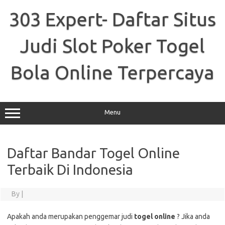
Skip
to
303 Expert- Daftar Situs
content
Judi Slot Poker Togel
Bola Online Terpercaya
Menu
Daftar Bandar Togel Online
Terbaik Di Indonesia
By
|
Apakah anda merupakan penggemar judi
togel online
? Jika anda