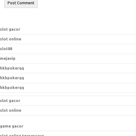
slot gacor
slot online
slot88
mejavip
hkbpokerqq
hkbpokerqq
hkbpokerqq
slot gacor
slot online
game gacor
slot online terpercaya