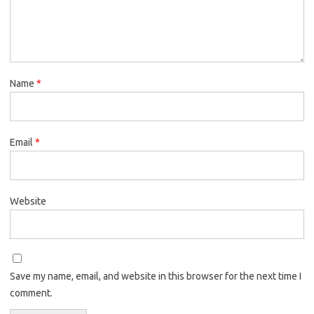
Name
*
Email
*
Website
Save my name, email, and website in this browser for the next time I
comment.