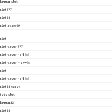
jaguar slot
slot777
slot88
slot agam99
slot
slot gacor 777
slot gacor hari ini
slot gacor maxwin
slot
slot gacor hari ini
slot88 gacor
toto slot
jaguar33
slot88