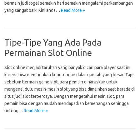
bermain judi togel semakin hari semakin mengalami perkembangan
yang sangat baik. Kini anda…
Read More »
Tipe-Tipe Yang Ada Pada
Permainan Slot Online
Slot online menjadi taruhan yang banyak dicari para player saat ini
karena bisa memberikan keuntungan dalam jumlah yang besar. Tapi
sebelum bermain game slot, para pemain diharuskan untuk
mengenal dulu mesin-mesin slot yang bisa dimainkan saat berada di
situs judi slot terpercaya. Dengan mengetahui mesin slot, para
pemain bisa dengan mudah mendapatkan kemenangan sehingga
untung…
Read More »