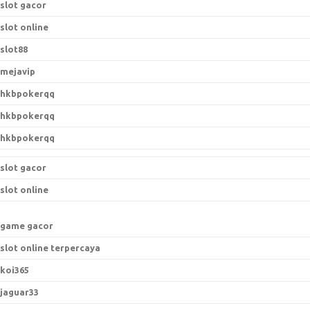
slot gacor
slot online
slot88
mejavip
hkbpokerqq
hkbpokerqq
hkbpokerqq
slot gacor
slot online
game gacor
slot online terpercaya
koi365
jaguar33