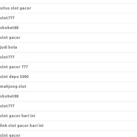
situs slot gacor
slot777
sbobet88
slot gacor
judi bola
slot777
slot gacor 777
slot depo 5000
mahjong slot
sbobet88
slot777
slot gacor hari ini
link slot gacor hari ini
slot gacor