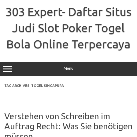
Skip
to
303 Expert- Daftar Situs
content
Judi Slot Poker Togel
Bola Online Terpercaya
Menu
TAG ARCHIVES:
TOGEL SINGAPURA
Verstehen von Schreiben im
Auftrag Recht: Was Sie benötigen
müssen