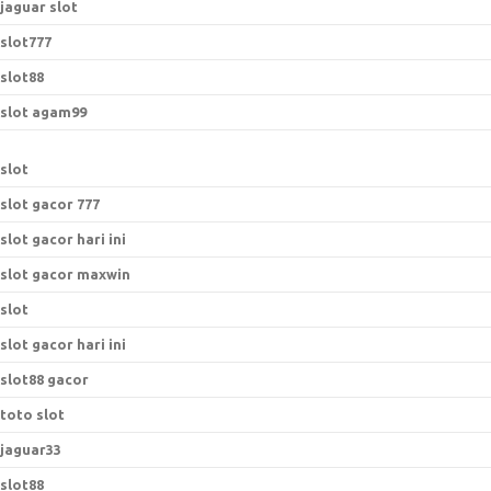
jaguar slot
slot777
slot88
slot agam99
slot
slot gacor 777
slot gacor hari ini
slot gacor maxwin
slot
slot gacor hari ini
slot88 gacor
toto slot
jaguar33
slot88