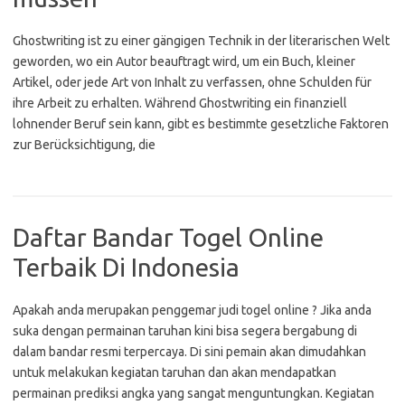
Ghostwriting ist zu einer gängigen Technik in der literarischen Welt
geworden, wo ein Autor beauftragt wird, um ein Buch, kleiner
Artikel, oder jede Art von Inhalt zu verfassen, ohne Schulden für
ihre Arbeit zu erhalten. Während Ghostwriting ein finanziell
lohnender Beruf sein kann, gibt es bestimmte gesetzliche Faktoren
zur Berücksichtigung, die
Daftar Bandar Togel Online
Terbaik Di Indonesia
Apakah anda merupakan penggemar judi togel online ? Jika anda
suka dengan permainan taruhan kini bisa segera bergabung di
dalam bandar resmi terpercaya. Di sini pemain akan dimudahkan
untuk melakukan kegiatan taruhan dan akan mendapatkan
permainan prediksi angka yang sangat menguntungkan. Kegiatan