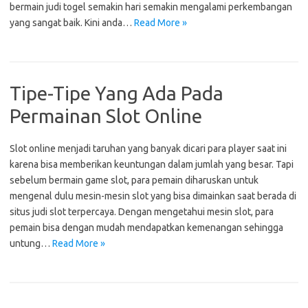
bermain judi togel semakin hari semakin mengalami perkembangan
yang sangat baik. Kini anda…
Read More »
Tipe-Tipe Yang Ada Pada
Permainan Slot Online
Slot online menjadi taruhan yang banyak dicari para player saat ini
karena bisa memberikan keuntungan dalam jumlah yang besar. Tapi
sebelum bermain game slot, para pemain diharuskan untuk
mengenal dulu mesin-mesin slot yang bisa dimainkan saat berada di
situs judi slot terpercaya. Dengan mengetahui mesin slot, para
pemain bisa dengan mudah mendapatkan kemenangan sehingga
untung…
Read More »