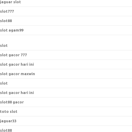
jaguar slot
slot777
slot88
slot agam99
slot
slot gacor 777
slot gacor hari ini
slot gacor maxwin
slot
slot gacor hari ini
slot88 gacor
toto slot
jaguar33
slot88