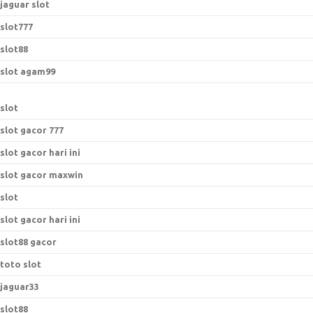
jaguar slot
slot777
slot88
slot agam99
slot
slot gacor 777
slot gacor hari ini
slot gacor maxwin
slot
slot gacor hari ini
slot88 gacor
toto slot
jaguar33
slot88