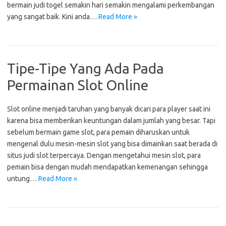
bermain judi togel semakin hari semakin mengalami perkembangan
yang sangat baik. Kini anda…
Read More »
Tipe-Tipe Yang Ada Pada
Permainan Slot Online
Slot online menjadi taruhan yang banyak dicari para player saat ini
karena bisa memberikan keuntungan dalam jumlah yang besar. Tapi
sebelum bermain game slot, para pemain diharuskan untuk
mengenal dulu mesin-mesin slot yang bisa dimainkan saat berada di
situs judi slot terpercaya. Dengan mengetahui mesin slot, para
pemain bisa dengan mudah mendapatkan kemenangan sehingga
untung…
Read More »