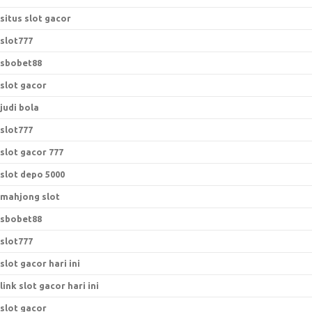
situs slot gacor
slot777
sbobet88
slot gacor
judi bola
slot777
slot gacor 777
slot depo 5000
mahjong slot
sbobet88
slot777
slot gacor hari ini
link slot gacor hari ini
slot gacor