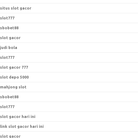
situs slot gacor
slot777
sbobet88
slot gacor
judi bola
slot777
slot gacor 777
slot depo 5000
mahjong slot
sbobet88
slot777
slot gacor hari ini
link slot gacor hari ini
slot gacor