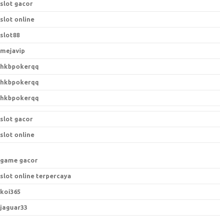
slot gacor
slot online
slot88
mejavip
hkbpokerqq
hkbpokerqq
hkbpokerqq
slot gacor
slot online
game gacor
slot online terpercaya
koi365
jaguar33