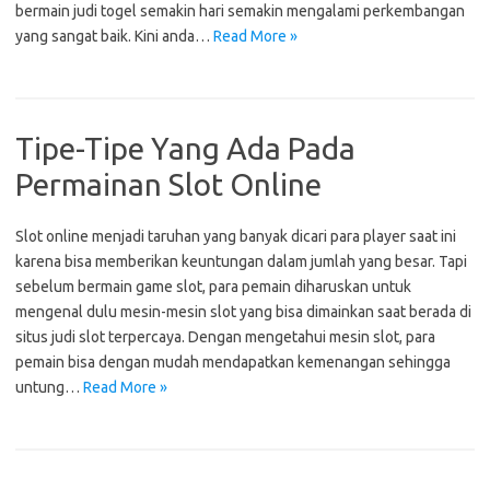
bermain judi togel semakin hari semakin mengalami perkembangan
yang sangat baik. Kini anda…
Read More »
Tipe-Tipe Yang Ada Pada
Permainan Slot Online
Slot online menjadi taruhan yang banyak dicari para player saat ini
karena bisa memberikan keuntungan dalam jumlah yang besar. Tapi
sebelum bermain game slot, para pemain diharuskan untuk
mengenal dulu mesin-mesin slot yang bisa dimainkan saat berada di
situs judi slot terpercaya. Dengan mengetahui mesin slot, para
pemain bisa dengan mudah mendapatkan kemenangan sehingga
untung…
Read More »