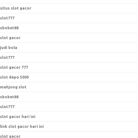
situs slot gacor
slot777
sbobet88
slot gacor
judi bola
slot777
slot gacor 777
slot depo 5000
mahjong slot
sbobet88
slot777
slot gacor hari ini
link slot gacor hari ini
slot gacor