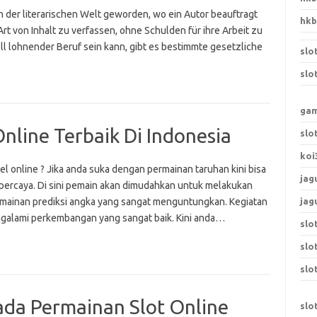
in der literarischen Welt geworden, wo ein Autor beauftragt
hk
 Art von Inhalt zu verfassen, ohne Schulden für ihre Arbeit zu
ll lohnender Beruf sein kann, gibt es bestimmte gesetzliche
slo
slo
gam
nline Terbaik Di Indonesia
slo
koi
 online ? Jika anda suka dengan permainan taruhan kini bisa
jag
percaya. Di sini pemain akan dimudahkan untuk melakukan
mainan prediksi angka yang sangat menguntungkan. Kegiatan
jag
ngalami perkembangan yang sangat baik. Kini anda…
slo
slo
slo
ada Permainan Slot Online
slo