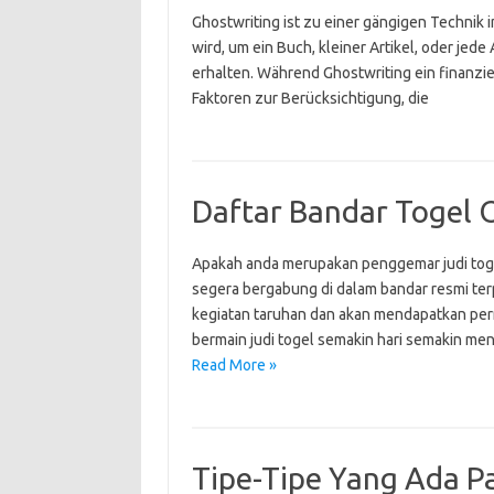
Ghostwriting ist zu einer gängigen Technik 
wird, um ein Buch, kleiner Artikel, oder jede
erhalten. Während Ghostwriting ein finanzie
Faktoren zur Berücksichtigung, die
Daftar Bandar Togel O
Apakah anda merupakan penggemar judi togel
segera bergabung di dalam bandar resmi ter
kegiatan taruhan dan akan mendapatkan per
bermain judi togel semakin hari semakin me
Read More »
Tipe-Tipe Yang Ada P