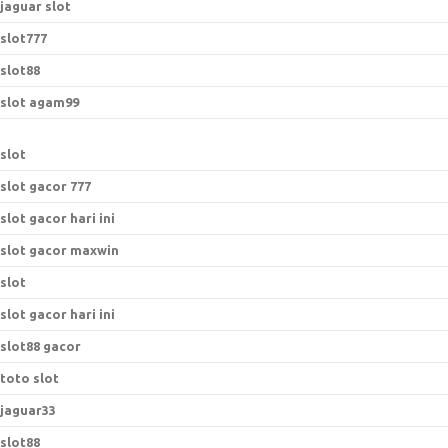
jaguar slot
slot777
slot88
slot agam99
slot
slot gacor 777
slot gacor hari ini
slot gacor maxwin
slot
slot gacor hari ini
slot88 gacor
toto slot
jaguar33
slot88