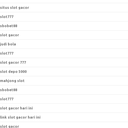
situs slot gacor
slot777
sbobet88
slot gacor
judi bola
slot777
slot gacor 777
slot depo 5000
mahjong slot
sbobet88
slot777
slot gacor hari ini
link slot gacor hari ini
slot gacor