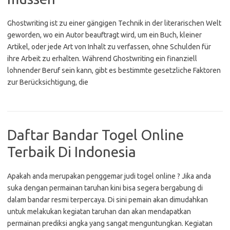
Ghostwriting ist zu einer gängigen Technik in der literarischen Welt
geworden, wo ein Autor beauftragt wird, um ein Buch, kleiner
Artikel, oder jede Art von Inhalt zu verfassen, ohne Schulden für
ihre Arbeit zu erhalten. Während Ghostwriting ein finanziell
lohnender Beruf sein kann, gibt es bestimmte gesetzliche Faktoren
zur Berücksichtigung, die
Daftar Bandar Togel Online
Terbaik Di Indonesia
Apakah anda merupakan penggemar judi togel online ? Jika anda
suka dengan permainan taruhan kini bisa segera bergabung di
dalam bandar resmi terpercaya. Di sini pemain akan dimudahkan
untuk melakukan kegiatan taruhan dan akan mendapatkan
permainan prediksi angka yang sangat menguntungkan. Kegiatan