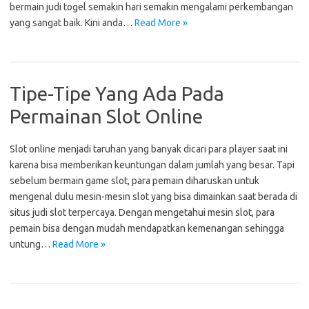
bermain judi togel semakin hari semakin mengalami perkembangan
yang sangat baik. Kini anda…
Read More »
Tipe-Tipe Yang Ada Pada
Permainan Slot Online
Slot online menjadi taruhan yang banyak dicari para player saat ini
karena bisa memberikan keuntungan dalam jumlah yang besar. Tapi
sebelum bermain game slot, para pemain diharuskan untuk
mengenal dulu mesin-mesin slot yang bisa dimainkan saat berada di
situs judi slot terpercaya. Dengan mengetahui mesin slot, para
pemain bisa dengan mudah mendapatkan kemenangan sehingga
untung…
Read More »