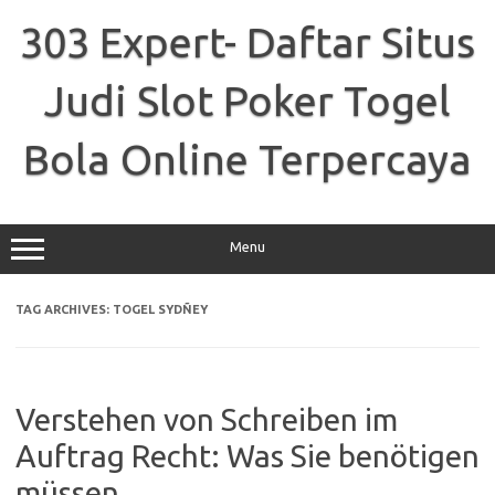
Skip
to
303 Expert- Daftar Situs
content
Judi Slot Poker Togel
Bola Online Terpercaya
Menu
TAG ARCHIVES:
TOGEL SYDÑEY
Verstehen von Schreiben im
Auftrag Recht: Was Sie benötigen
müssen