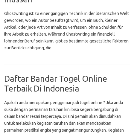
Ghostwriting ist zu einer gängigen Technik in der literarischen Welt
geworden, wo ein Autor beauftragt wird, um ein Buch, kleiner
Artikel, oder jede Art von Inhalt zu verfassen, ohne Schulden für
ihre Arbeit zu erhalten. Während Ghostwriting ein finanziell
lohnender Beruf sein kann, gibt es bestimmte gesetzliche Faktoren
zur Berücksichtigung, die
Daftar Bandar Togel Online
Terbaik Di Indonesia
Apakah anda merupakan penggemar judi togel online ? Jika anda
suka dengan permainan taruhan kini bisa segera bergabung di
dalam bandar resmi terpercaya. Di sini pemain akan dimudahkan
untuk melakukan kegiatan taruhan dan akan mendapatkan
permainan prediksi angka yang sangat menguntungkan. Kegiatan