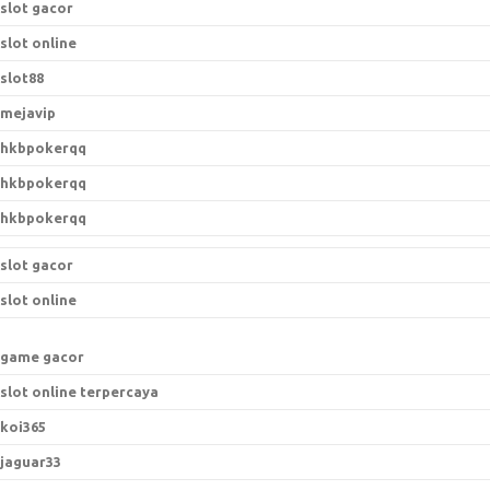
slot gacor
slot online
slot88
mejavip
hkbpokerqq
hkbpokerqq
hkbpokerqq
slot gacor
slot online
game gacor
slot online terpercaya
koi365
jaguar33