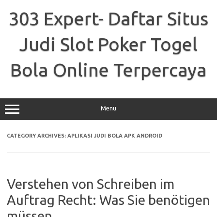
Skip
to
303 Expert- Daftar Situs
content
Judi Slot Poker Togel
Bola Online Terpercaya
Menu
CATEGORY ARCHIVES:
APLIKASI JUDI BOLA APK ANDROID
Verstehen von Schreiben im
Auftrag Recht: Was Sie benötigen
müssen