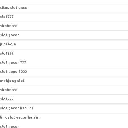
situs slot gacor
slot777
sbobet88
slot gacor
judi bola
slot777
slot gacor 777
slot depo 5000
mahjong slot
sbobet88
slot777
slot gacor hari ini
link slot gacor hari ini
slot gacor