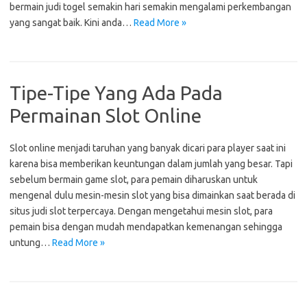
bermain judi togel semakin hari semakin mengalami perkembangan
yang sangat baik. Kini anda…
Read More »
Tipe-Tipe Yang Ada Pada
Permainan Slot Online
Slot online menjadi taruhan yang banyak dicari para player saat ini
karena bisa memberikan keuntungan dalam jumlah yang besar. Tapi
sebelum bermain game slot, para pemain diharuskan untuk
mengenal dulu mesin-mesin slot yang bisa dimainkan saat berada di
situs judi slot terpercaya. Dengan mengetahui mesin slot, para
pemain bisa dengan mudah mendapatkan kemenangan sehingga
untung…
Read More »