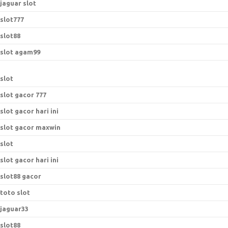
jaguar slot
slot777
slot88
slot agam99
slot
slot gacor 777
slot gacor hari ini
slot gacor maxwin
slot
slot gacor hari ini
slot88 gacor
toto slot
jaguar33
slot88