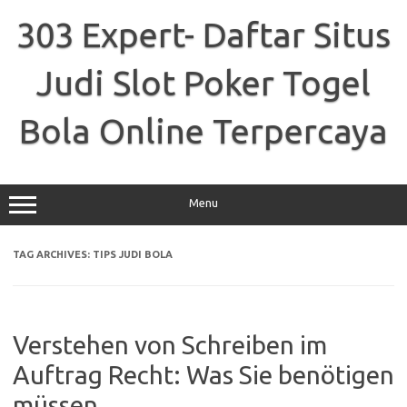
Skip
to
303 Expert- Daftar Situs
content
Judi Slot Poker Togel
Bola Online Terpercaya
Menu
TAG ARCHIVES:
TIPS JUDI BOLA
Verstehen von Schreiben im
Auftrag Recht: Was Sie benötigen
müssen