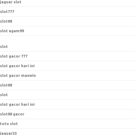
jaguar slot
slot777
slot88
slot agam99
slot
slot gacor 777
slot gacor hari ini
slot gacor maxwin
slot88
slot
slot gacor hari ini
slot88 gacor
toto slot
jaguar33