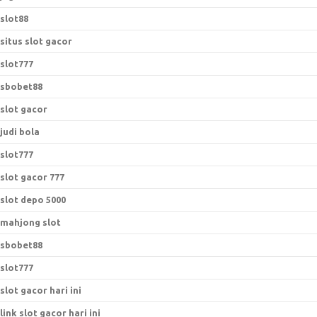
slot88
situs slot gacor
slot777
sbobet88
slot gacor
judi bola
slot777
slot gacor 777
slot depo 5000
mahjong slot
sbobet88
slot777
slot gacor hari ini
link slot gacor hari ini