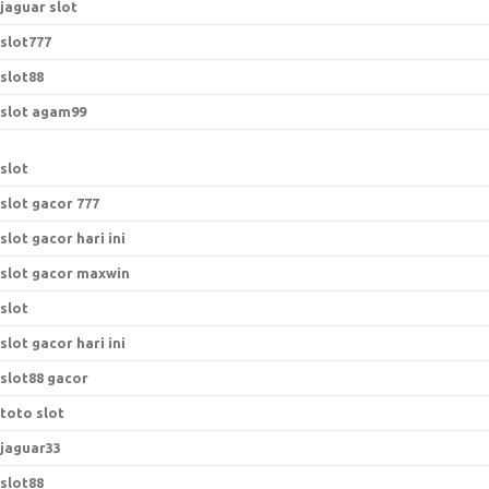
jaguar slot
slot777
slot88
slot agam99
slot
slot gacor 777
slot gacor hari ini
slot gacor maxwin
slot
slot gacor hari ini
slot88 gacor
toto slot
jaguar33
slot88