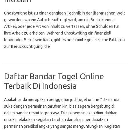
Ghostwriting ist zu einer gängigen Technik in der literarischen Welt
geworden, wo ein Autor beauftragt wird, um ein Buch, kleiner
Artikel, oder jede Art von Inhalt zu verfassen, ohne Schulden für
ihre Arbeit zu erhalten. Während Ghostwriting ein finanziell
lohnender Beruf sein kann, gibt es bestimmte gesetzliche Faktoren
zur Berücksichtigung, die
Daftar Bandar Togel Online
Terbaik Di Indonesia
Apakah anda merupakan penggemar judi togel online ? Jika anda
suka dengan permainan taruhan kini bisa segera bergabung di
dalam bandar resmi terpercaya. Di sini pemain akan dimudahkan
untuk melakukan kegiatan taruhan dan akan mendapatkan
permainan prediksi angka yang sangat menguntungkan. Kegiatan