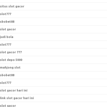
situs slot gacor
slot777
sbobet88
slot gacor
judi bola
slot777
slot gacor 777
slot depo 5000
mahjong slot
sbobet88
slot777
slot gacor hari ini
link slot gacor hari ini
slot gacor