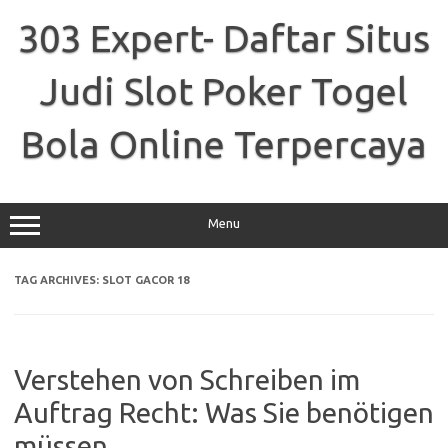
Skip
to
303 Expert- Daftar Situs
content
Judi Slot Poker Togel
Bola Online Terpercaya
Menu
TAG ARCHIVES:
SLOT GACOR 18
Verstehen von Schreiben im
Auftrag Recht: Was Sie benötigen
müssen