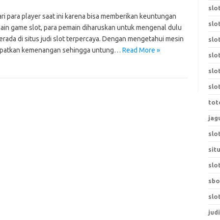
slo
ari para player saat ini karena bisa memberikan keuntungan
slo
ain game slot, para pemain diharuskan untuk mengenal dulu
erada di situs judi slot terpercaya. Dengan mengetahui mesin
slo
dapatkan kemenangan sehingga untung…
Read More »
slo
slo
slo
tot
jag
slo
sit
slo
sbo
slo
jud