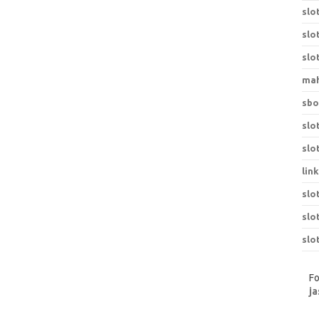
slo
slo
slo
mah
sbo
slo
slo
lin
slo
slo
slo
Fo
ja