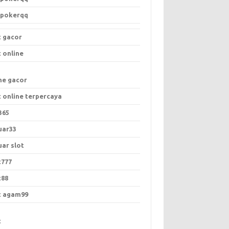
bpokerqq
t gacor
t online
e gacor
t online terpercaya
365
uar33
uar slot
t777
t88
t agam99
t