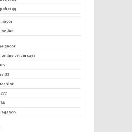
bpokerqq
t gacor
t online
e gacor
t online terpercaya
365
uar33
uar slot
t777
t88
t agam99
t