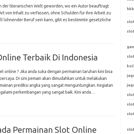
in der literarischen Welt geworden, wo ein Autor beauftragt
hk
 Art von Inhalt zu verfassen, ohne Schulden für ihre Arbeit zu
ll lohnender Beruf sein kann, gibt es bestimmte gesetzliche
slo
slo
gam
nline Terbaik Di Indonesia
slo
koi
 online ? Jika anda suka dengan permainan taruhan kini bisa
jag
percaya. Di sini pemain akan dimudahkan untuk melakukan
mainan prediksi angka yang sangat menguntungkan. Kegiatan
jag
ngalami perkembangan yang sangat baik. Kini anda…
slo
slo
slo
ada Permainan Slot Online
slo