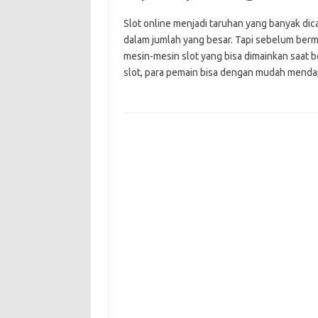
Slot online menjadi taruhan yang banyak dic
dalam jumlah yang besar. Tapi sebelum berm
mesin-mesin slot yang bisa dimainkan saat b
slot, para pemain bisa dengan mudah men