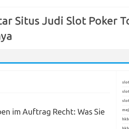
tar Situs Judi Slot Poker T
aya
slo
slo
slo
en im Auftrag Recht: Was Sie
mej
hk
hk