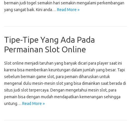
bermain judi togel semakin hari semakin mengalami perkembangan
yang sangat baik. Kini anda…
Read More »
Tipe-Tipe Yang Ada Pada
Permainan Slot Online
Slot online menjadi taruhan yang banyak dicari para player saat ini
karena bisa memberikan keuntungan dalam jumlah yang besar. Tapi
sebelum bermain game slot, para pemain diharuskan untuk
mengenal dulu mesin-mesin slot yang bisa dimainkan saat berada di
situs judi slot terpercaya. Dengan mengetahui mesin slot, para
pemain bisa dengan mudah mendapatkan kemenangan sehingga
untung…
Read More »