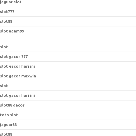
jaguar slot
slot777
slot88
slot agam99
slot
slot gacor 777
slot gacor hari ini
slot gacor maxwin
slot
slot gacor hari ini
slot88 gacor
toto slot
jaguar33
slot88