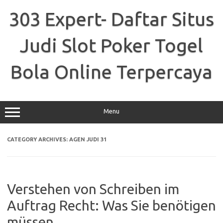
Skip
to
303 Expert- Daftar Situs
content
Judi Slot Poker Togel
Bola Online Terpercaya
Menu
CATEGORY ARCHIVES:
AGEN JUDI 31
Verstehen von Schreiben im
Auftrag Recht: Was Sie benötigen
müssen