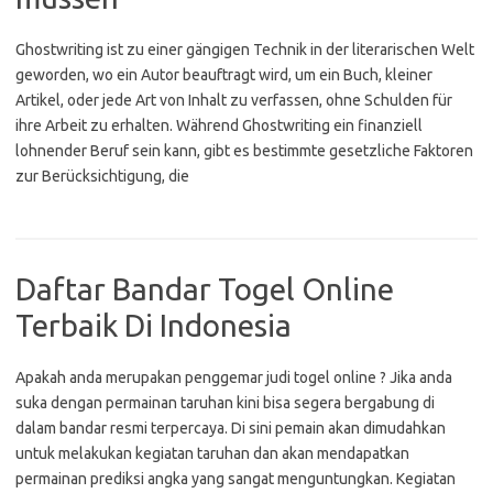
Ghostwriting ist zu einer gängigen Technik in der literarischen Welt
geworden, wo ein Autor beauftragt wird, um ein Buch, kleiner
Artikel, oder jede Art von Inhalt zu verfassen, ohne Schulden für
ihre Arbeit zu erhalten. Während Ghostwriting ein finanziell
lohnender Beruf sein kann, gibt es bestimmte gesetzliche Faktoren
zur Berücksichtigung, die
Daftar Bandar Togel Online
Terbaik Di Indonesia
Apakah anda merupakan penggemar judi togel online ? Jika anda
suka dengan permainan taruhan kini bisa segera bergabung di
dalam bandar resmi terpercaya. Di sini pemain akan dimudahkan
untuk melakukan kegiatan taruhan dan akan mendapatkan
permainan prediksi angka yang sangat menguntungkan. Kegiatan