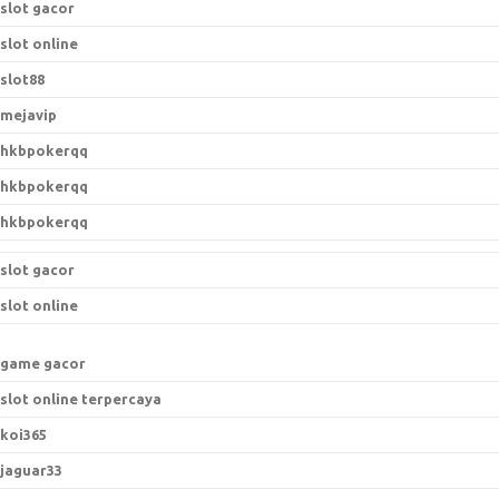
slot gacor
slot online
slot88
mejavip
hkbpokerqq
hkbpokerqq
hkbpokerqq
slot gacor
slot online
game gacor
slot online terpercaya
koi365
jaguar33