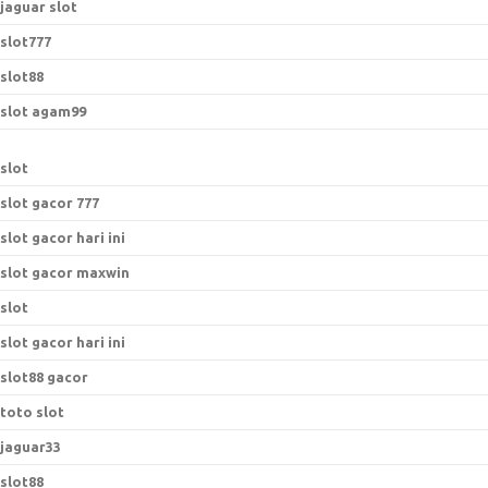
jaguar slot
slot777
slot88
slot agam99
slot
slot gacor 777
slot gacor hari ini
slot gacor maxwin
slot
slot gacor hari ini
slot88 gacor
toto slot
jaguar33
slot88