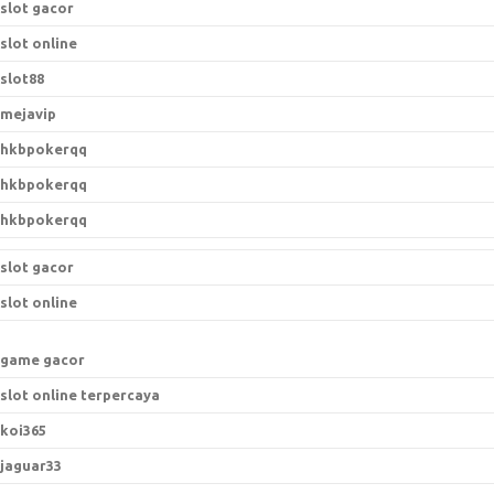
slot gacor
slot online
slot88
mejavip
hkbpokerqq
hkbpokerqq
hkbpokerqq
slot gacor
slot online
game gacor
slot online terpercaya
koi365
jaguar33