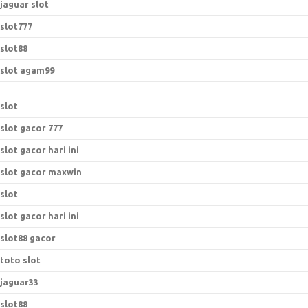
jaguar slot
slot777
slot88
slot agam99
slot
slot gacor 777
slot gacor hari ini
slot gacor maxwin
slot
slot gacor hari ini
slot88 gacor
toto slot
jaguar33
slot88