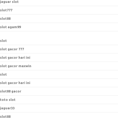
jaguar slot
slot777
slot88
slot agam99
slot
slot gacor 777
slot gacor hari ini
slot gacor maxwin
slot
slot gacor hari ini
slot88 gacor
toto slot
jaguar33
slot88