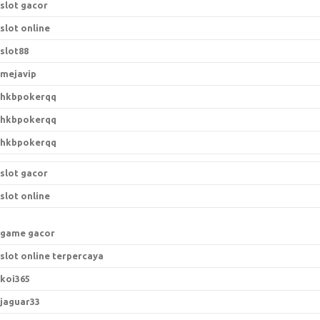
slot gacor
slot online
slot88
mejavip
hkbpokerqq
hkbpokerqq
hkbpokerqq
slot gacor
slot online
game gacor
slot online terpercaya
koi365
jaguar33