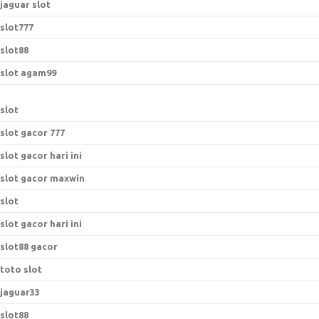
jaguar slot
slot777
slot88
slot agam99
slot
slot gacor 777
slot gacor hari ini
slot gacor maxwin
slot
slot gacor hari ini
slot88 gacor
toto slot
jaguar33
slot88