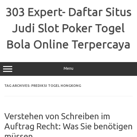
Skip
to
303 Expert- Daftar Situs
content
Judi Slot Poker Togel
Bola Online Terpercaya
Menu
TAG ARCHIVES:
PREDIKSI TOGEL HONGKONG
Verstehen von Schreiben im
Auftrag Recht: Was Sie benötigen
müssen