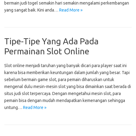
bermain judi togel semakin hari semakin mengalami perkembangan
yang sangat baik. Kini anda…
Read More »
Tipe-Tipe Yang Ada Pada
Permainan Slot Online
Slot online menjadi taruhan yang banyak dicari para player saat ini
karena bisa memberikan keuntungan dalam jumlah yang besar. Tapi
sebelum bermain game slot, para pemain diharuskan untuk
mengenal dulu mesin-mesin slot yang bisa dimainkan saat berada di
situs judi slot terpercaya. Dengan mengetahui mesin slot, para
pemain bisa dengan mudah mendapatkan kemenangan sehingga
untung…
Read More »