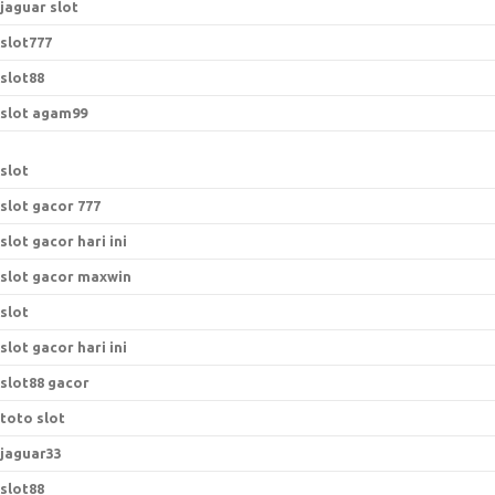
jaguar slot
slot777
slot88
slot agam99
slot
slot gacor 777
slot gacor hari ini
slot gacor maxwin
slot
slot gacor hari ini
slot88 gacor
toto slot
jaguar33
slot88