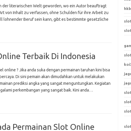
in der literarischen Welt geworden, wo ein Autor beauftragt
hk
 Art von Inhalt zu verfassen, ohne Schulden für ihre Arbeit zu
ll lohnender Beruf sein kann, gibt es bestimmte gesetzliche
slo
slo
gam
nline Terbaik Di Indonesia
slo
koi
 online ? Jika anda suka dengan permainan taruhan kini bisa
jag
percaya. Di sini pemain akan dimudahkan untuk melakukan
mainan prediksi angka yang sangat menguntungkan. Kegiatan
jag
ngalami perkembangan yang sangat baik. Kini anda…
slo
slo
slo
ada Permainan Slot Online
slo