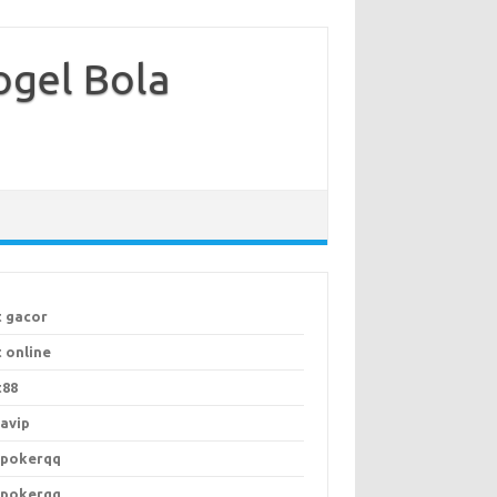
ogel Bola
t gacor
t online
t88
avip
bpokerqq
bpokerqq