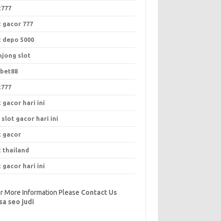
t777
t gacor 777
t depo 5000
jong slot
bet88
t777
t gacor hari ini
k slot gacor hari ini
t gacor
t thailand
t gacor hari ini
r More Information Please
Contact Us
sa seo judi