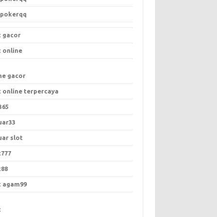
bpokerqq
t gacor
t online
e gacor
t online terpercaya
365
uar33
uar slot
t777
t88
t agam99
t