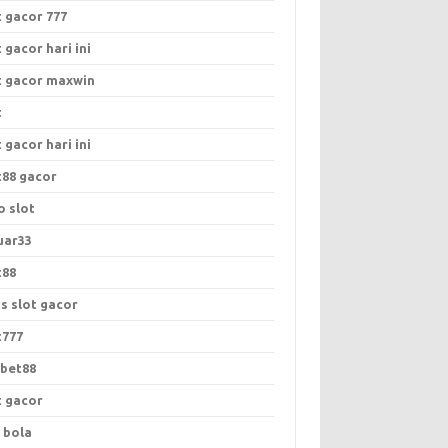
t gacor 777
t gacor hari ini
t gacor maxwin
t
t gacor hari ini
t88 gacor
o slot
uar33
t88
us slot gacor
t777
bet88
t gacor
i bola