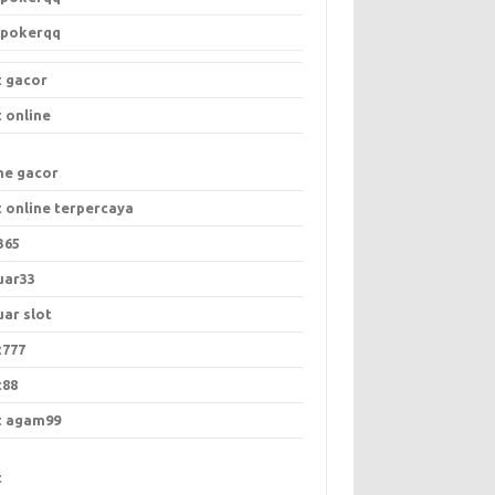
bpokerqq
t gacor
t online
e gacor
t online terpercaya
365
uar33
uar slot
t777
t88
t agam99
t