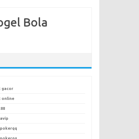
ogel Bola
t gacor
t online
t88
avip
bpokerqq
bpokerqq