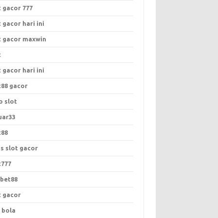
t gacor 777
t gacor hari ini
t gacor maxwin
t
t gacor hari ini
t88 gacor
o slot
uar33
t88
us slot gacor
t777
bet88
t gacor
i bola