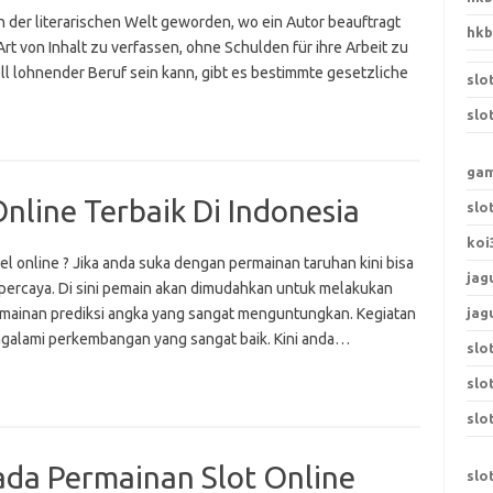
in der literarischen Welt geworden, wo ein Autor beauftragt
hk
 Art von Inhalt zu verfassen, ohne Schulden für ihre Arbeit zu
ll lohnender Beruf sein kann, gibt es bestimmte gesetzliche
slo
slo
gam
nline Terbaik Di Indonesia
slo
koi
 online ? Jika anda suka dengan permainan taruhan kini bisa
jag
percaya. Di sini pemain akan dimudahkan untuk melakukan
mainan prediksi angka yang sangat menguntungkan. Kegiatan
jag
ngalami perkembangan yang sangat baik. Kini anda…
slo
slo
slo
ada Permainan Slot Online
slo