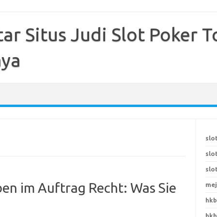
tar Situs Judi Slot Poker T
aya
slo
slo
slo
en im Auftrag Recht: Was Sie
mej
hk
hk