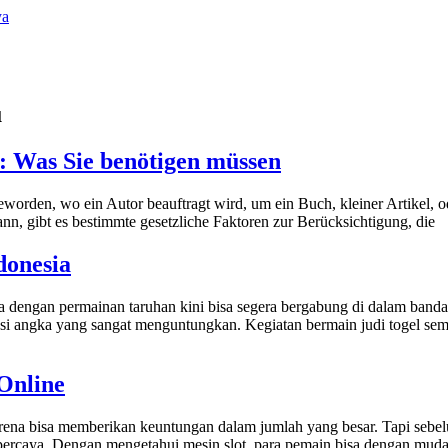
ya
u
: Was Sie benötigen müssen
geworden, wo ein Autor beauftragt wird, um ein Buch, kleiner Artikel, o
ann, gibt es bestimmte gesetzliche Faktoren zur Berücksichtigung, die
donesia
 dengan permainan taruhan kini bisa segera bergabung di dalam banda
si angka yang sangat menguntungkan. Kegiatan bermain judi togel se
Online
 karena bisa memberikan keuntungan dalam jumlah yang besar. Tapi seb
ot terpercaya. Dengan mengetahui mesin slot, para pemain bisa denga