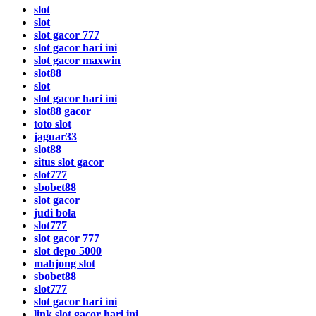
slot
slot
slot gacor 777
slot gacor hari ini
slot gacor maxwin
slot88
slot
slot gacor hari ini
slot88 gacor
toto slot
jaguar33
slot88
situs slot gacor
slot777
sbobet88
slot gacor
judi bola
slot777
slot gacor 777
slot depo 5000
mahjong slot
sbobet88
slot777
slot gacor hari ini
link slot gacor hari ini