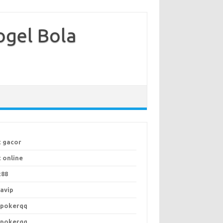
ogel Bola
t gacor
t online
t88
avip
bpokerqq
bpokerqq