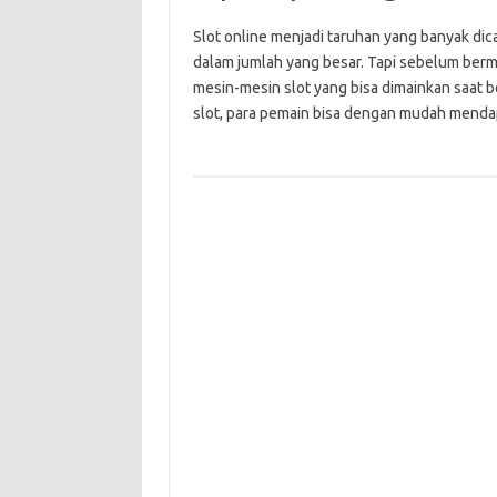
Slot online menjadi taruhan yang banyak dic
dalam jumlah yang besar. Tapi sebelum berm
mesin-mesin slot yang bisa dimainkan saat b
slot, para pemain bisa dengan mudah men