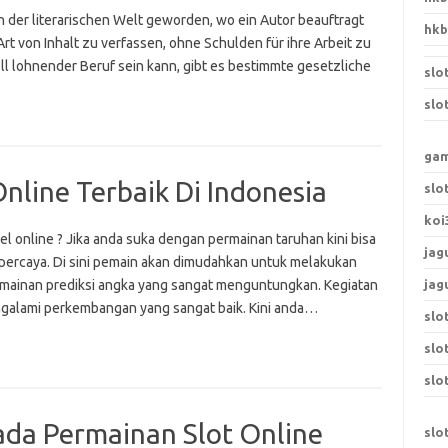
in der literarischen Welt geworden, wo ein Autor beauftragt
hk
 Art von Inhalt zu verfassen, ohne Schulden für ihre Arbeit zu
ll lohnender Beruf sein kann, gibt es bestimmte gesetzliche
slo
slo
gam
nline Terbaik Di Indonesia
slo
koi
 online ? Jika anda suka dengan permainan taruhan kini bisa
jag
percaya. Di sini pemain akan dimudahkan untuk melakukan
mainan prediksi angka yang sangat menguntungkan. Kegiatan
jag
ngalami perkembangan yang sangat baik. Kini anda…
slo
slo
slo
ada Permainan Slot Online
slo