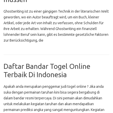
Ghostwriting ist zu einer gängigen Technik in der literarischen Welt
geworden, wo ein Autor beauftragt wird, um ein Buch, kleiner
Artikel, oder jede Art von Inhalt zu verfassen, ohne Schulden für
ihre Arbeit zu erhalten. Während Ghostwriting ein finanziell
lohnender Beruf sein kann, gibt es bestimmte gesetzliche Faktoren
zur Berücksichtigung, die
Daftar Bandar Togel Online
Terbaik Di Indonesia
Apakah anda merupakan penggemar judi togel online ? Jika anda
suka dengan permainan taruhan kini bisa segera bergabung di
dalam bandar resmi terpercaya. Di sini pemain akan dimudahkan
untuk melakukan kegiatan taruhan dan akan mendapatkan
permainan prediksi angka yang sangat menguntungkan. Kegiatan