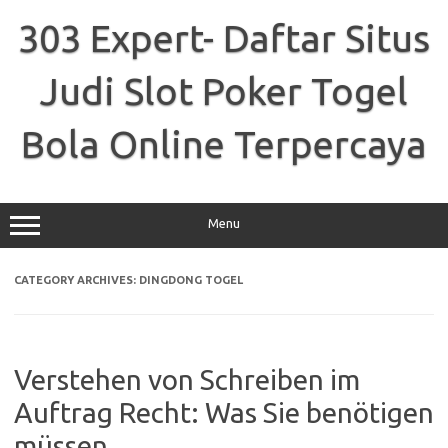
Skip
to
303 Expert- Daftar Situs
content
Judi Slot Poker Togel
Bola Online Terpercaya
Menu
CATEGORY ARCHIVES:
DINGDONG TOGEL
Verstehen von Schreiben im
Auftrag Recht: Was Sie benötigen
müssen