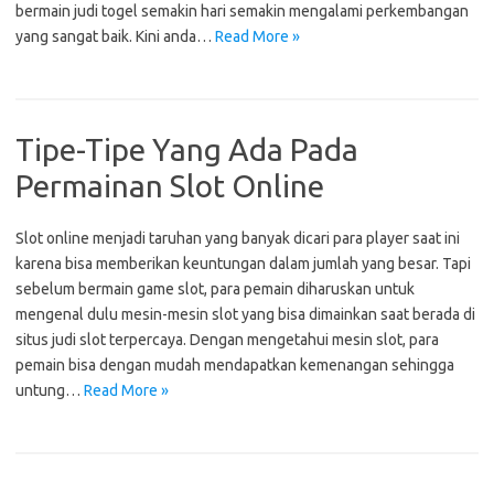
bermain judi togel semakin hari semakin mengalami perkembangan
yang sangat baik. Kini anda…
Read More »
Tipe-Tipe Yang Ada Pada
Permainan Slot Online
Slot online menjadi taruhan yang banyak dicari para player saat ini
karena bisa memberikan keuntungan dalam jumlah yang besar. Tapi
sebelum bermain game slot, para pemain diharuskan untuk
mengenal dulu mesin-mesin slot yang bisa dimainkan saat berada di
situs judi slot terpercaya. Dengan mengetahui mesin slot, para
pemain bisa dengan mudah mendapatkan kemenangan sehingga
untung…
Read More »