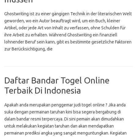
Ghostwriting ist zu einer gängigen Technik in der literarischen Welt
geworden, wo ein Autor beauftragt wird, um ein Buch, kleiner
Artikel, oder jede Art von Inhalt zu verfassen, ohne Schulden für
ihre Arbeit zu erhalten. Während Ghostwriting ein finanziell
lohnender Beruf sein kann, gibt es bestimmte gesetzliche Faktoren
zur Berücksichtigung, die
Daftar Bandar Togel Online
Terbaik Di Indonesia
Apakah anda merupakan penggemar judi togel online ? Jika anda
suka dengan permainan taruhan kini bisa segera bergabung di
dalam bandar resmi terpercaya. Di sini pemain akan dimudahkan
untuk melakukan kegiatan taruhan dan akan mendapatkan
permainan prediksi angka yang sangat menguntungkan. Kegiatan