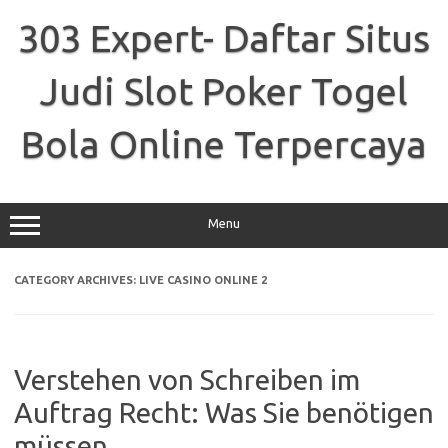
Skip
to
303 Expert- Daftar Situs
content
Judi Slot Poker Togel
Bola Online Terpercaya
Menu
CATEGORY ARCHIVES:
LIVE CASINO ONLINE 2
Verstehen von Schreiben im
Auftrag Recht: Was Sie benötigen
müssen