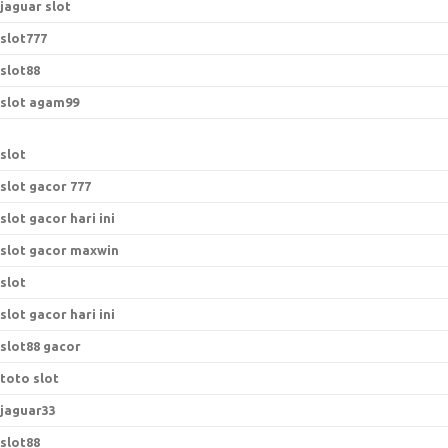
jaguar slot
slot777
slot88
slot agam99
slot
slot gacor 777
slot gacor hari ini
slot gacor maxwin
slot
slot gacor hari ini
slot88 gacor
toto slot
jaguar33
slot88