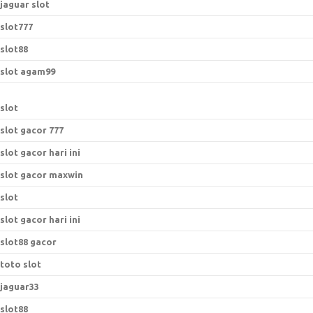
jaguar slot
slot777
slot88
slot agam99
slot
slot gacor 777
slot gacor hari ini
slot gacor maxwin
slot
slot gacor hari ini
slot88 gacor
toto slot
jaguar33
slot88