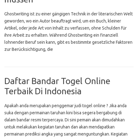
Ghostwriting ist zu einer gängigen Technik in der literarischen Welt
geworden, wo ein Autor beauftragt wird, um ein Buch, kleiner
Artikel, oder jede Art von Inhalt zu verfassen, ohne Schulden für
ihre Arbeit zu erhalten. Während Ghostwriting ein finanziell
lohnender Beruf sein kann, gibt es bestimmte gesetzliche Faktoren
zur Berücksichtigung, die
Daftar Bandar Togel Online
Terbaik Di Indonesia
Apakah anda merupakan penggemar judi togel online ? Jika anda
suka dengan permainan taruhan kini bisa segera bergabung di
dalam bandar resmi terpercaya. Di sini pemain akan dimudahkan
untuk melakukan kegiatan taruhan dan akan mendapatkan
permainan prediksi angka yang sangat menguntungkan. Kegiatan