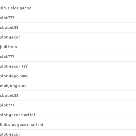
situs slot gacor
slot777
sbobet88
slot gacor
judi bola
slot777
slot gacor 777
slot depo 5000
mahjong slot
sbobet88
slot777
slot gacor hari ini
link slot gacor hari ini
slot gacor