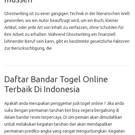
Ghostwriting ist zu einer gängigen Technik in der literarischen Welt
geworden, wo ein Autor beauftragt wird, um ein Buch, kleiner
Artikel, oder jede Art von Inhalt zu verfassen, ohne Schulden für
ihre Arbeit zu erhalten. Während Ghostwriting ein finanziell
lohnender Beruf sein kann, gibt es bestimmte gesetzliche Faktoren
zur Berücksichtigung, die
Daftar Bandar Togel Online
Terbaik Di Indonesia
Apakah anda merupakan penggemar judi togel online ? Jika anda
suka dengan permainan taruhan kini bisa segera bergabung di
dalam bandar resmi terpercaya. Di sini pemain akan dimudahkan
untuk melakukan kegiatan taruhan dan akan mendapatkan
permainan prediksi angka yang sangat menguntungkan. Kegiatan