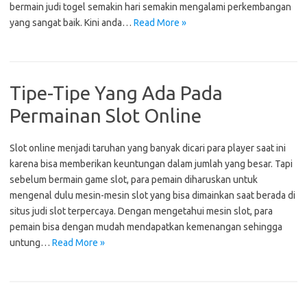
bermain judi togel semakin hari semakin mengalami perkembangan
yang sangat baik. Kini anda…
Read More »
Tipe-Tipe Yang Ada Pada
Permainan Slot Online
Slot online menjadi taruhan yang banyak dicari para player saat ini
karena bisa memberikan keuntungan dalam jumlah yang besar. Tapi
sebelum bermain game slot, para pemain diharuskan untuk
mengenal dulu mesin-mesin slot yang bisa dimainkan saat berada di
situs judi slot terpercaya. Dengan mengetahui mesin slot, para
pemain bisa dengan mudah mendapatkan kemenangan sehingga
untung…
Read More »