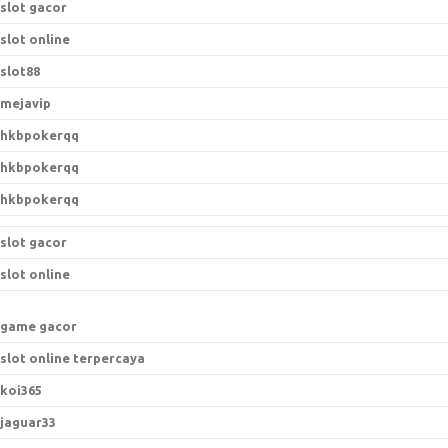
slot gacor
slot online
slot88
mejavip
hkbpokerqq
hkbpokerqq
hkbpokerqq
slot gacor
slot online
game gacor
slot online terpercaya
koi365
jaguar33