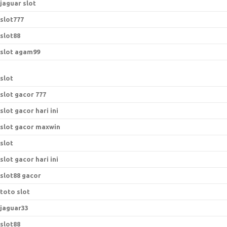
jaguar slot
slot777
slot88
slot agam99
slot
slot gacor 777
slot gacor hari ini
slot gacor maxwin
slot
slot gacor hari ini
slot88 gacor
toto slot
jaguar33
slot88