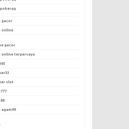
bpokerqq
t gacor
t online
e gacor
t online terpercaya
365
uar33
uar slot
t777
t88
t agam99
t