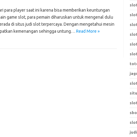
slo
ari para player saat ini karena bisa memberikan keuntungan
slo
ain game slot, para pemain diharuskan untuk mengenal dulu
erada di situs judi slot terpercaya. Dengan mengetahui mesin
slo
dapatkan kemenangan sehingga untung…
Read More »
slo
slo
slo
tot
jag
slo
sit
slo
sbo
slo
jud