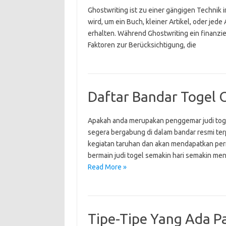
Ghostwriting ist zu einer gängigen Technik 
wird, um ein Buch, kleiner Artikel, oder jede
erhalten. Während Ghostwriting ein finanzie
Faktoren zur Berücksichtigung, die
Daftar Bandar Togel O
Apakah anda merupakan penggemar judi togel
segera bergabung di dalam bandar resmi ter
kegiatan taruhan dan akan mendapatkan per
bermain judi togel semakin hari semakin me
Read More »
Tipe-Tipe Yang Ada P