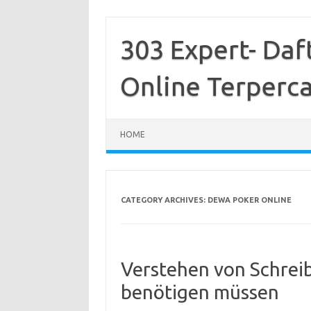
Skip
to
content
303 Expert- Daf
Online Terperc
HOME
CATEGORY ARCHIVES:
DEWA POKER ONLINE
Verstehen von Schreib
benötigen müssen