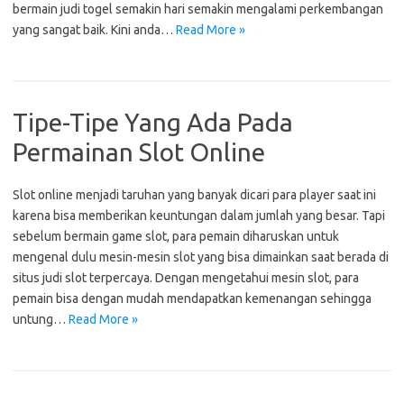
bermain judi togel semakin hari semakin mengalami perkembangan
yang sangat baik. Kini anda…
Read More »
Tipe-Tipe Yang Ada Pada
Permainan Slot Online
Slot online menjadi taruhan yang banyak dicari para player saat ini
karena bisa memberikan keuntungan dalam jumlah yang besar. Tapi
sebelum bermain game slot, para pemain diharuskan untuk
mengenal dulu mesin-mesin slot yang bisa dimainkan saat berada di
situs judi slot terpercaya. Dengan mengetahui mesin slot, para
pemain bisa dengan mudah mendapatkan kemenangan sehingga
untung…
Read More »