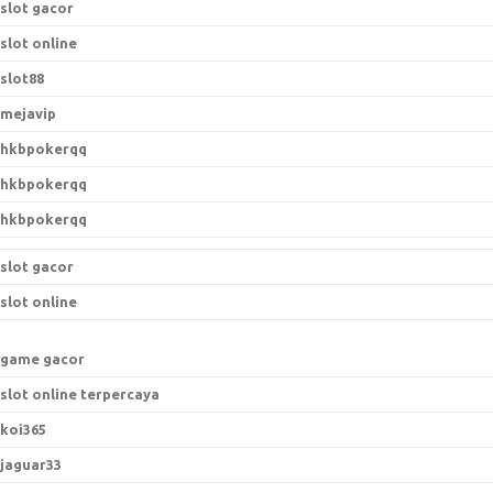
slot gacor
slot online
slot88
mejavip
hkbpokerqq
hkbpokerqq
hkbpokerqq
slot gacor
slot online
game gacor
slot online terpercaya
koi365
jaguar33