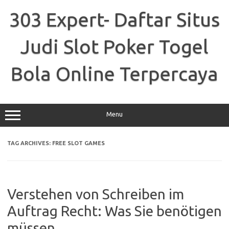
Skip
to
303 Expert- Daftar Situs
content
Judi Slot Poker Togel
Bola Online Terpercaya
Menu
TAG ARCHIVES:
FREE SLOT GAMES
Verstehen von Schreiben im
Auftrag Recht: Was Sie benötigen
müssen