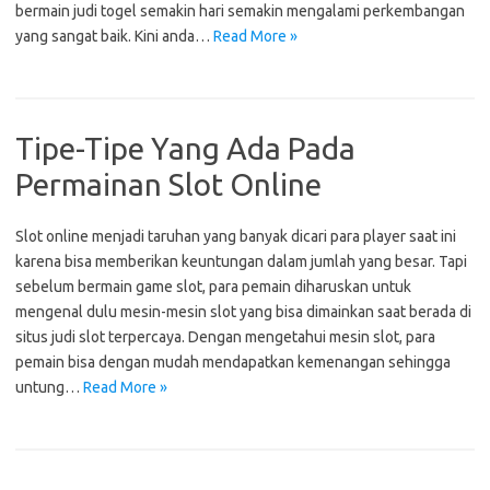
bermain judi togel semakin hari semakin mengalami perkembangan
yang sangat baik. Kini anda…
Read More »
Tipe-Tipe Yang Ada Pada
Permainan Slot Online
Slot online menjadi taruhan yang banyak dicari para player saat ini
karena bisa memberikan keuntungan dalam jumlah yang besar. Tapi
sebelum bermain game slot, para pemain diharuskan untuk
mengenal dulu mesin-mesin slot yang bisa dimainkan saat berada di
situs judi slot terpercaya. Dengan mengetahui mesin slot, para
pemain bisa dengan mudah mendapatkan kemenangan sehingga
untung…
Read More »