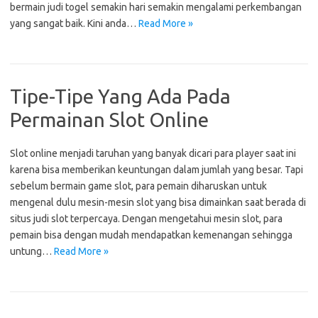
bermain judi togel semakin hari semakin mengalami perkembangan
yang sangat baik. Kini anda…
Read More »
Tipe-Tipe Yang Ada Pada
Permainan Slot Online
Slot online menjadi taruhan yang banyak dicari para player saat ini
karena bisa memberikan keuntungan dalam jumlah yang besar. Tapi
sebelum bermain game slot, para pemain diharuskan untuk
mengenal dulu mesin-mesin slot yang bisa dimainkan saat berada di
situs judi slot terpercaya. Dengan mengetahui mesin slot, para
pemain bisa dengan mudah mendapatkan kemenangan sehingga
untung…
Read More »