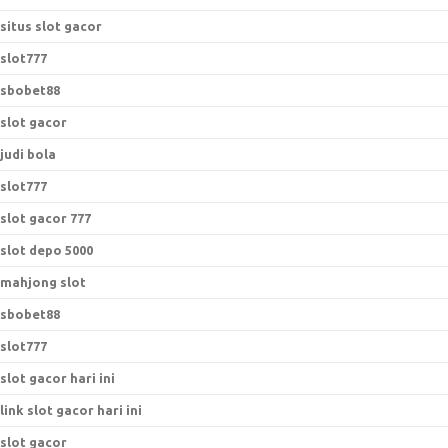
situs slot gacor
slot777
sbobet88
slot gacor
judi bola
slot777
slot gacor 777
slot depo 5000
mahjong slot
sbobet88
slot777
slot gacor hari ini
link slot gacor hari ini
slot gacor