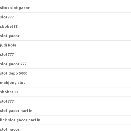
situs slot gacor
slot777
sbobet88
slot gacor
judi bola
slot777
slot gacor 777
slot depo 5000
mahjong slot
sbobet88
slot777
slot gacor hari ini
link slot gacor hari ini
slot gacor