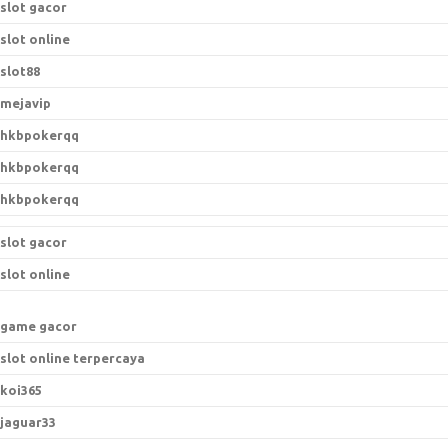
slot gacor
slot online
slot88
mejavip
hkbpokerqq
hkbpokerqq
hkbpokerqq
slot gacor
slot online
game gacor
slot online terpercaya
koi365
jaguar33