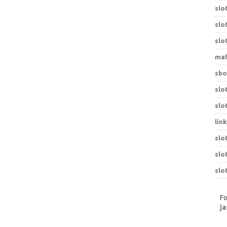
slo
slo
slo
mah
sbo
slo
slo
lin
slo
slo
slo
Fo
ja