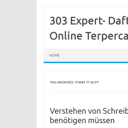
Skip
to
content
303 Expert- Daf
Online Terperc
HOME
TAG ARCHIVES:
STARS 77 SLOT
Verstehen von Schreib
benötigen müssen