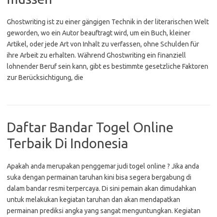
Ghostwriting ist zu einer gängigen Technik in der literarischen Welt
geworden, wo ein Autor beauftragt wird, um ein Buch, kleiner
Artikel, oder jede Art von Inhalt zu verfassen, ohne Schulden für
ihre Arbeit zu erhalten. Während Ghostwriting ein finanziell
lohnender Beruf sein kann, gibt es bestimmte gesetzliche Faktoren
zur Berücksichtigung, die
Daftar Bandar Togel Online
Terbaik Di Indonesia
Apakah anda merupakan penggemar judi togel online ? Jika anda
suka dengan permainan taruhan kini bisa segera bergabung di
dalam bandar resmi terpercaya. Di sini pemain akan dimudahkan
untuk melakukan kegiatan taruhan dan akan mendapatkan
permainan prediksi angka yang sangat menguntungkan. Kegiatan