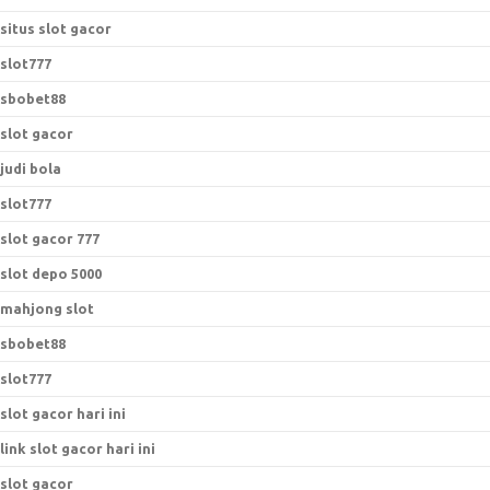
situs slot gacor
slot777
sbobet88
slot gacor
judi bola
slot777
slot gacor 777
slot depo 5000
mahjong slot
sbobet88
slot777
slot gacor hari ini
link slot gacor hari ini
slot gacor