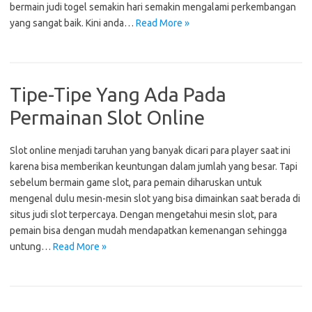
bermain judi togel semakin hari semakin mengalami perkembangan
yang sangat baik. Kini anda…
Read More »
Tipe-Tipe Yang Ada Pada
Permainan Slot Online
Slot online menjadi taruhan yang banyak dicari para player saat ini
karena bisa memberikan keuntungan dalam jumlah yang besar. Tapi
sebelum bermain game slot, para pemain diharuskan untuk
mengenal dulu mesin-mesin slot yang bisa dimainkan saat berada di
situs judi slot terpercaya. Dengan mengetahui mesin slot, para
pemain bisa dengan mudah mendapatkan kemenangan sehingga
untung…
Read More »