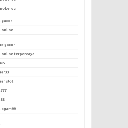
bpokerqq
t gacor
t online
e gacor
t online terpercaya
365
uar33
uar slot
t777
t88
t agam99
t