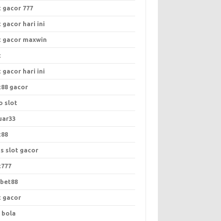
t gacor 777
t gacor hari ini
t gacor maxwin
t
t gacor hari ini
t88 gacor
o slot
uar33
t88
us slot gacor
t777
bet88
t gacor
i bola