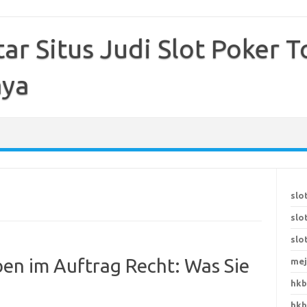
tar Situs Judi Slot Poker T
aya
slo
slo
slo
en im Auftrag Recht: Was Sie
mej
hk
hk