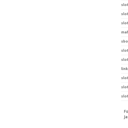
slo
slo
slo
mah
sbo
slo
slo
lin
slo
slo
slo
Fo
ja