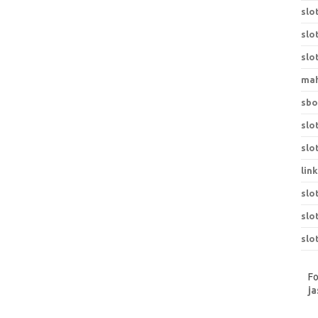
slo
slo
slo
mah
sbo
slo
slo
lin
slo
slo
slo
Fo
ja