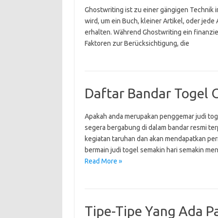
Ghostwriting ist zu einer gängigen Technik 
wird, um ein Buch, kleiner Artikel, oder jede
erhalten. Während Ghostwriting ein finanzie
Faktoren zur Berücksichtigung, die
Daftar Bandar Togel O
Apakah anda merupakan penggemar judi togel
segera bergabung di dalam bandar resmi ter
kegiatan taruhan dan akan mendapatkan per
bermain judi togel semakin hari semakin me
Read More »
Tipe-Tipe Yang Ada P