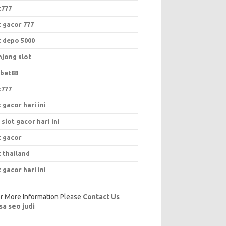
t777
t gacor 777
t depo 5000
jong slot
bet88
t777
t gacor hari ini
k slot gacor hari ini
t gacor
t thailand
t gacor hari ini
r More Information Please
Contact Us
sa seo judi