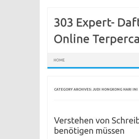
Skip
to
content
303 Expert- Daf
Online Terperc
HOME
CATEGORY ARCHIVES:
JUDI HONGKONG HARI INI
Verstehen von Schreib
benötigen müssen