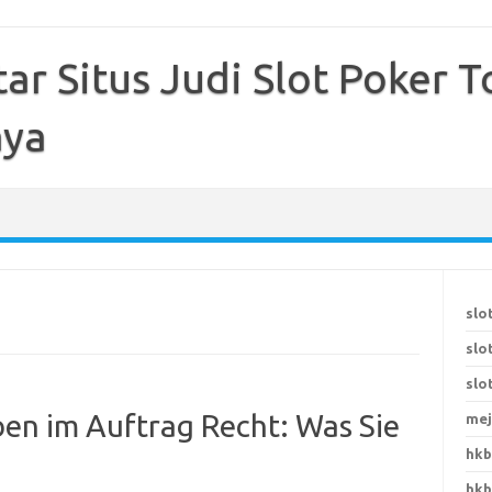
tar Situs Judi Slot Poker T
aya
slo
slo
slo
en im Auftrag Recht: Was Sie
mej
hk
hk