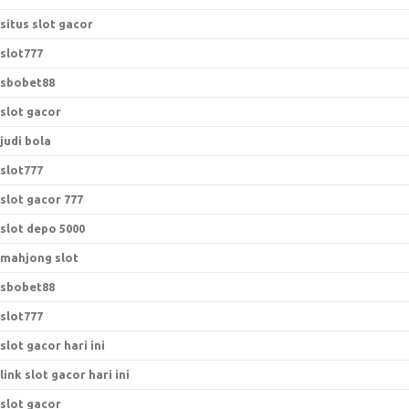
situs slot gacor
slot777
sbobet88
slot gacor
judi bola
slot777
slot gacor 777
slot depo 5000
mahjong slot
sbobet88
slot777
slot gacor hari ini
link slot gacor hari ini
slot gacor