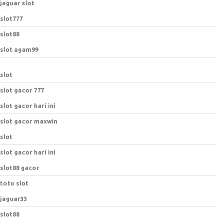
jaguar slot
slot777
slot88
slot agam99
slot
slot gacor 777
slot gacor hari ini
slot gacor maxwin
slot
slot gacor hari ini
slot88 gacor
toto slot
jaguar33
slot88