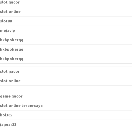
slot gacor
slot online
slot88
mejavip
hkbpokerqq
hkbpokerqq
hkbpokerqq
slot gacor
slot online
game gacor
slot online terpercaya
koi365
jaguar33