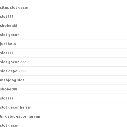
situs slot gacor
slot777
sbobet88
slot gacor
judi bola
slot777
slot gacor 777
slot depo 5000
mahjong slot
sbobet88
slot777
slot gacor hari ini
link slot gacor hari ini
slot gacor