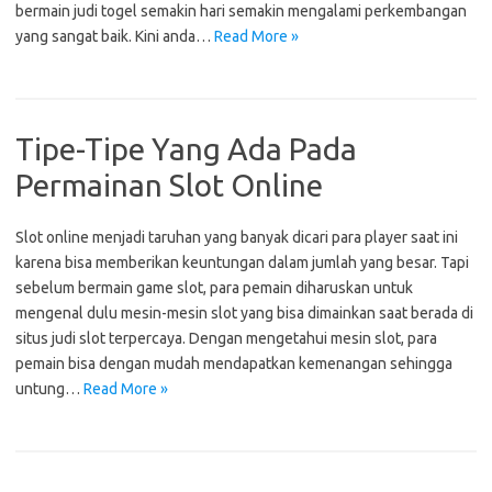
bermain judi togel semakin hari semakin mengalami perkembangan
yang sangat baik. Kini anda…
Read More »
Tipe-Tipe Yang Ada Pada
Permainan Slot Online
Slot online menjadi taruhan yang banyak dicari para player saat ini
karena bisa memberikan keuntungan dalam jumlah yang besar. Tapi
sebelum bermain game slot, para pemain diharuskan untuk
mengenal dulu mesin-mesin slot yang bisa dimainkan saat berada di
situs judi slot terpercaya. Dengan mengetahui mesin slot, para
pemain bisa dengan mudah mendapatkan kemenangan sehingga
untung…
Read More »