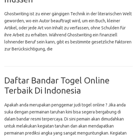
Ghostwriting ist zu einer gängigen Technik in der literarischen Welt
geworden, wo ein Autor beauftragt wird, um ein Buch, kleiner
Artikel, oder jede Art von Inhalt zu verfassen, ohne Schulden für
ihre Arbeit zu erhalten. Während Ghostwriting ein finanziell
lohnender Beruf sein kann, gibt es bestimmte gesetzliche Faktoren
zur Berücksichtigung, die
Daftar Bandar Togel Online
Terbaik Di Indonesia
Apakah anda merupakan penggemar judi togel online ? Jika anda
suka dengan permainan taruhan kini bisa segera bergabung di
dalam bandar resmi terpercaya. Di sini pemain akan dimudahkan
untuk melakukan kegiatan taruhan dan akan mendapatkan
permainan prediksi angka yang sangat menguntungkan. Kegiatan