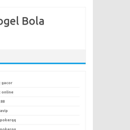
ogel Bola
t gacor
t online
t88
avip
bpokerqq
bpokerqq