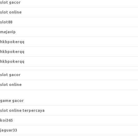
slot gacor
slot online
slot88
mejavip
hkbpokerqq
hkbpokerqq
hkbpokerqq
slot gacor
slot online
game gacor
slot online terpercaya
koi365
jaguar33