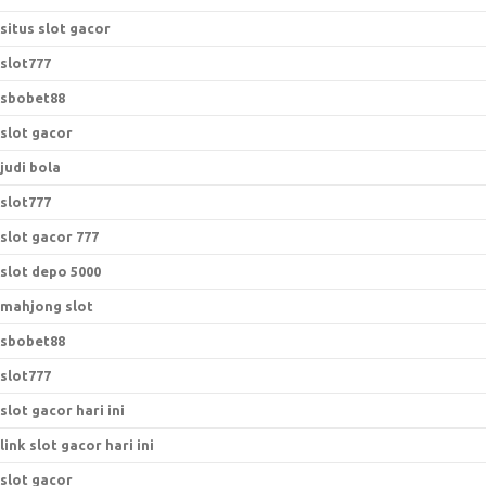
situs slot gacor
slot777
sbobet88
slot gacor
judi bola
slot777
slot gacor 777
slot depo 5000
mahjong slot
sbobet88
slot777
slot gacor hari ini
link slot gacor hari ini
slot gacor